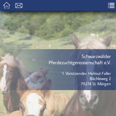
Schwarzwälder
Pferdezuchtgenossenschaft e.V.
1. Vorsitzender: Helmut Faller
Bächleweg 2
79274 St. Märgen